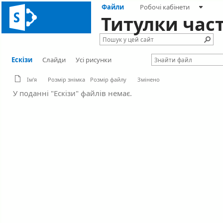
Файли
Робочі кабінети
Титулки час
Ескізи
Слайди
Усі рисунки
Ім'я
Розмір знімка
Розмір файлу
Змінено
У поданні "Ескізи" файлів немає.