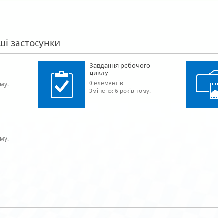
нші застосунки
Завдання робочого
циклу
0 елементів
ому.
Змінено: 6 років тому.
ому.