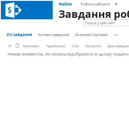
Файли
Робочі кабінети
Завдання ро
Усі завдання
Активні завдання
За моїми групами
Заголовок
Призначено
Стан
Пріоритет
Дата заверш
Немає елементів, які можна відобразити в цьому поданн