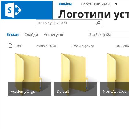
Файли
Робочі кабінети
Логотипи ус
Ескізи
Слайди
Усі рисунки
Ім'я
Розмір знімка
Розмір файлу
Змінено
AcademyOrgs
Default
NoneAcacade