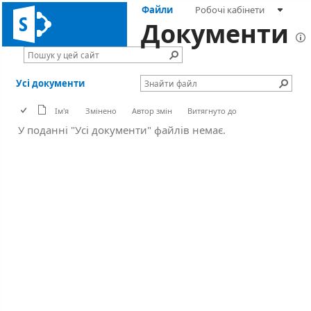
Файли
Робочі кабінети
Документи
Усі документи
Ім'я
Змінено
Автор змін
Витягнуто до
У поданні "Усі документи" файлів немає.